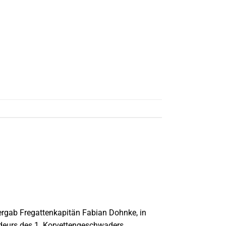
gab Fregattenkapitän Fabian Dohnke, in
urs des 1. Korvettengeschwaders,