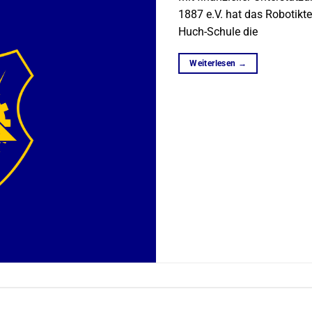
1887 e.V. hat das Roboti
Huch-Schule die
Weiterlesen
→